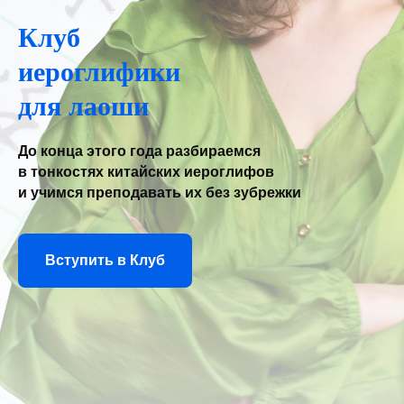
Клуб
иероглифики
для лаоши
До конца этого года разбираемся
в тонкостях китайских иероглифов
и учимся преподавать их без зубрежки
Вступить в Клуб