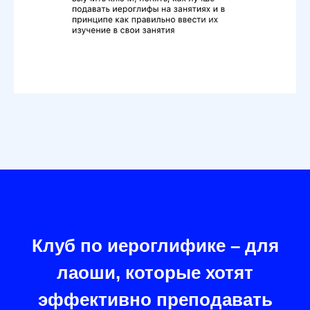
Клуб по иероглифике – для
лаоши, которые хотят
эффективно преподавать